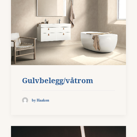
Gulvbelegg/våtrom
by Haakon