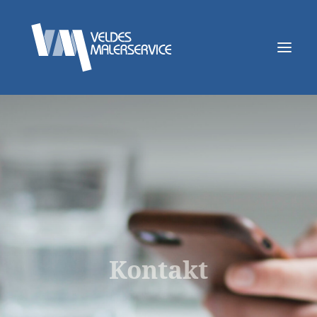
Om oss
Håndverk
VM Interiørdesign
Kontakt
Kontakt
Produkter